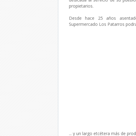
propietarios.
Desde hace 25 años asentado
Supermercado Los Patarros podrá
... y un largo etcétera más de pro