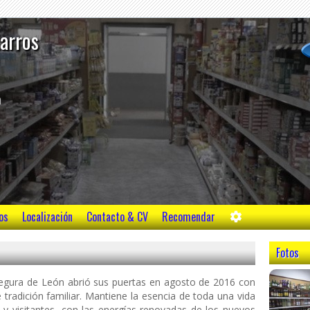
tarros
m
os
Localización
Contacto & CV
Recomendar
Fotos
gura de León abrió sus puertas en agosto de 2016 con
e tradición familiar. Mantiene la esencia de toda una vida
o y visitantes, con las energías renovadas de los nuevos