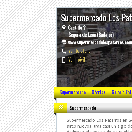
Supermercado Los Pa
Castillo 2
Segura de León (Badajoz)
www.supermercadolospatarros.co
Ver teléfono
Ver móvil
Supermercado
Ofertas
Galería Fot
Supermercado
Supermercado Los Patarros en Se
aires nuevos, tras casi un siglo d
dedicada al servicio de su puebl