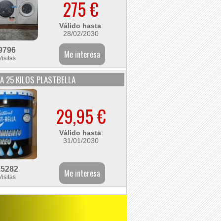
275 €
Válido hasta
:
28/02/2030
9796
Visitas
A 25 KILOS PLASTBELLA
29,95 €
Válido hasta
:
31/01/2030
15282
Visitas