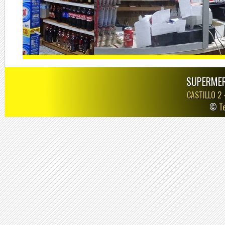
SUPERMER
CASTILLO 2
©
T