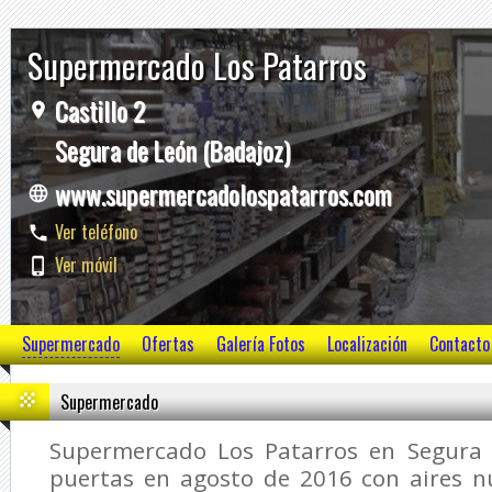
Supermercado Los Patarros
Castillo 2
Segura de León (Badajoz)
www.supermercadolospatarros.com
Ver teléfono
Ver móvil
Supermercado
Ofertas
Galería Fotos
Localización
Contacto
Supermercado
Supermercado Los Patarros en Segura 
puertas en agosto de 2016 con aires nu