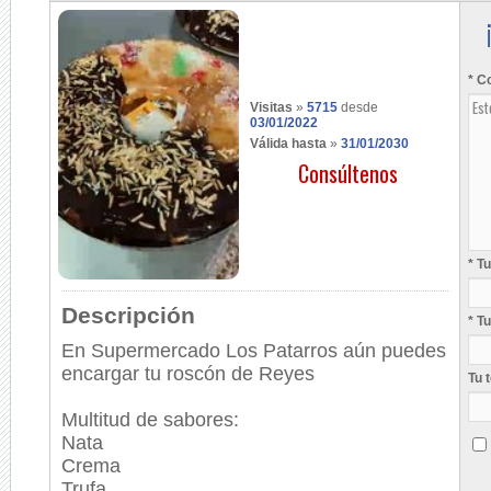
* C
Visitas
»
5715
desde
03/01/2022
Válida hasta
»
31/01/2030
Consúltenos
* T
Descripción
* T
En Supermercado Los Patarros aún puedes
encargar tu roscón de Reyes
Tu 
Multitud de sabores:
Nata
Crema
Trufa