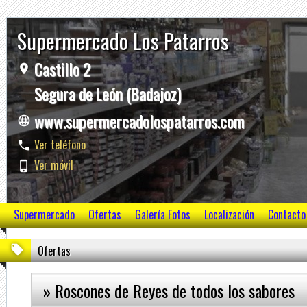
Supermercado Los Patarros
Castillo 2
Segura de León (Badajoz)
www.supermercadolospatarros.com
Ver teléfono
Ver móvil
Supermercado
Ofertas
Galería Fotos
Localización
Contacto
Ofertas
» Roscones de Reyes de todos los sabores