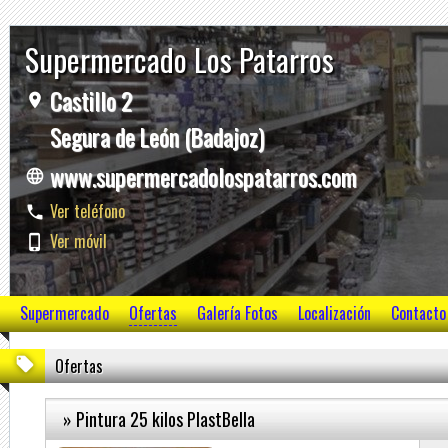
Supermercado Los Patarros
Castillo 2
Segura de León (Badajoz)
www.supermercadolospatarros.com
Ver teléfono
Ver móvil
Supermercado
Ofertas
Galería Fotos
Localización
Contacto
Ofertas
» Pintura 25 kilos PlastBella