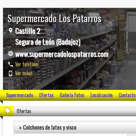
Supermercado Los Patarros
Castillo 2
Segura de León (Badajoz)
www.supermercadolospatarros.com
Ver teléfono
Ver móvil
Supermercado
Ofertas
Galería Fotos
Localización
Contacto
Ofertas
» Colchones de latex y visco