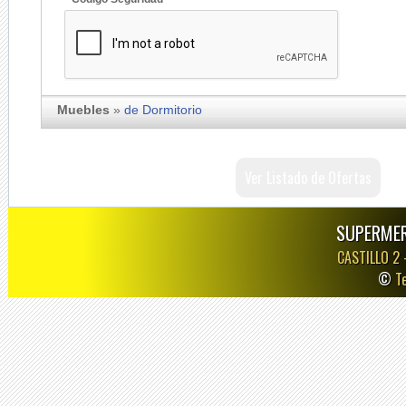
Muebles
»
de Dormitorio
Ver Listado de Ofertas
SUPERMER
CASTILLO 2
©
T