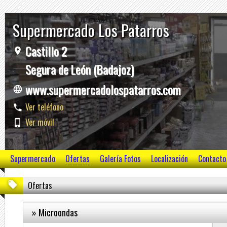
Supermercado Los Patarros
Castillo 2
Segura de León (Badajoz)
www.supermercadolospatarros.com
Ver teléfono
Ver móvil
Supermercado
Ofertas
Galería Fotos
Localización
Contacto
Ofertas
» Microondas