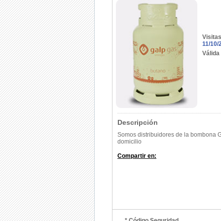
Visita
11/10/
Válida
Descripción
Somos distribuidores de la bombona G
domicilio
Compartir en:
* Código Seguridad