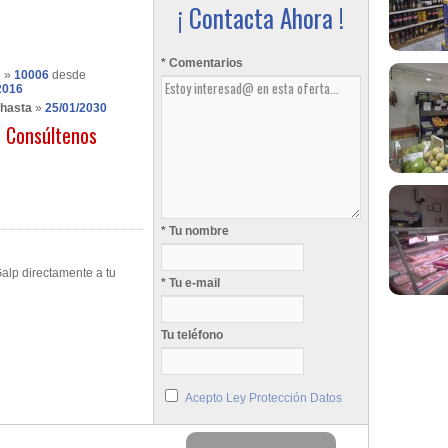
¡ Contacta Ahora !
* Comentarios
s
»
10006
desde
2016
 hasta
»
25/01/2030
Consúltenos
* Tu nombre
alp directamente a tu
* Tu e-mail
Tu teléfono
Acepto Ley Protección Datos