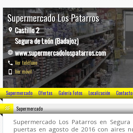
Supermercado Los Patarros
Castillo 2
Segura de León (Badajoz)
www.supermercadolospatarros.com
Ver teléfono
Ver móvil
Supermercado
Ofertas
Galería Fotos
Localización
Contacto
Supermercado
Supermercado Los Patarros en Segura 
puertas en agosto de 2016 con aires nu