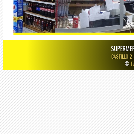
SUPERMER
CASTILLO 2
©
T