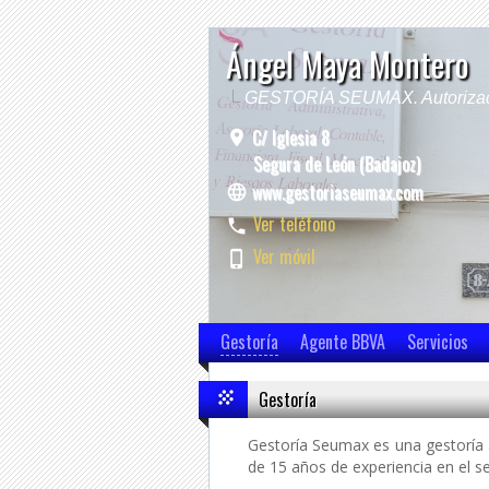
Ángel Maya Montero
GESTORÍA SEUMAX. Autorizada t
C/ Iglesia 8
Segura de León (Badajoz)
www.gestoriaseumax.com
Ver teléfono
Ver móvil
Gestoría
Agente BBVA
Servicios
Gestoría
Gestoría Seumax es una gestoría
de 15 años de experiencia en el 