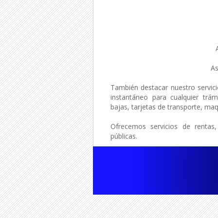
As
También destacar nuestro servici
instantáneo para cualquier trám
bajas, tarjetas de transporte, maqu
Ofrecemos servicios de rentas,
públicas.