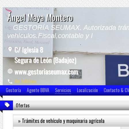
Ángel Maya Montero
GESTORÍA SEUMAX. Autorizada trám
vehículos.Fiscal,contable y l
C/ Iglesia 8
Segura de León (Badajoz)
www.gestoriaseumax.com
Ver teléfono
Ver móvil
Gestoría
Agente BBVA
Servicios
Localización
Contacto & C
Ofertas
» Trámites de vehículo y maquinaria agrícola