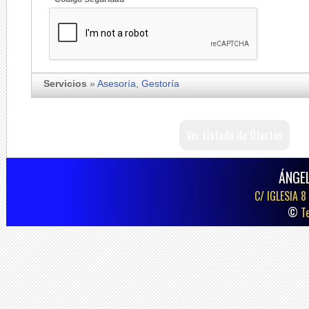
Servicios
»
Asesoría, Gestoría
Ver Listado de Ofertas
ÁNGE
C/ IGLESIA 8
©
T