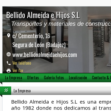
Bellido Almeida e Hijos S.L
Transportes y materiales de construcc
c/ Cementerio, 16
Segura de León (Badajoz)
www.bellidoalmeidaehijos.com
Ver teléfono
Ver fax
La Empresa
Ofertas
Galería Fotos
Localización
Contacto & 
Ver móvil
La Empresa
Bellido Almeida e Hijos S.L es una emp
año 1982 donde nos dedicamos al trans