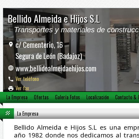
Bellido Almeida e Hijos S.L
Transportes y materiales de construcc
c/ Cementerio, 16
Segura de León (Badajoz)
www.bellidoalmeidaehijos.com
Ver teléfono
Ver fax
La Empresa
Ofertas
Galería Fotos
Localización
Contacto & 
Ver móvil
La Empresa
Bellido Almeida e Hijos S.L es una emp
año 1982 donde nos dedicamos al trans