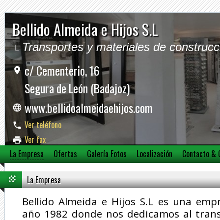
Bellido Almeida e Hijos S.L
Transportes y materiales de construcc
c/ Cementerio, 16
Segura de León (Badajoz)
www.bellidoalmeidaehijos.com
Ver teléfono
Ver fax
La Empresa
Ofertas
Galería Fotos
Localización
Contacto & 
Ver móvil
La Empresa
Bellido Almeida e Hijos S.L es una emp
año 1982 donde nos dedicamos al trans