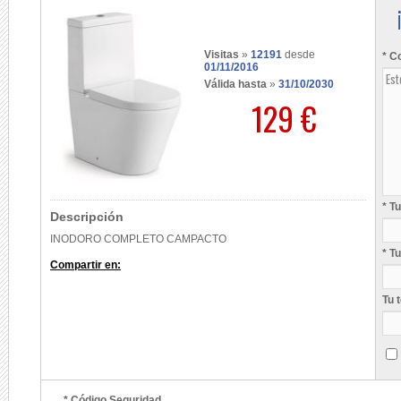
Visitas
»
12191
desde
* C
01/11/2016
Válida hasta
»
31/10/2030
129 €
* T
Descripción
INODORO COMPLETO CAMPACTO
* T
Compartir en:
Tu 
* Código Seguridad