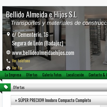
Bellido Almeida e Hijos S.L
Transportes y materiales de construcc
c/ Cementerio, 16
Segura de León (Badajoz)
www.bellidoalmeidaehijos.com
Ver teléfono
Ver fax
La Empresa
Ofertas
Galería Fotos
Localización
Contacto & 
Ver móvil
Ofertas
» SÚPER PRECIO!!! Inodoro Compacto Completo