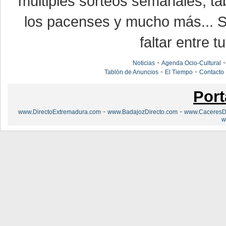
múltiples sorteos semanales, ta
los pacenses y mucho más... Si
faltar entre t
-
Noticias
Agenda Ocio-Cultural
-
-
Tablón de Anuncios
El Tiempo
Contacto
Port
-
-
www.DirectoExtremadura.com
www.BadajozDirecto.com
www.CaceresDi
w