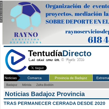
Tentudía
Directo
Las cosas como son.
10 Agosto 2026
Noticias
Comarca
Provincia de Badajoz
Extrem
Badajoz
Mérida
Zafra-Bodión
Noticias Badajoz Provincia
TRAS PERMANECER CERRADA DESDE 2020