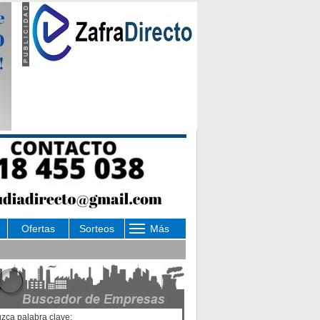
Ofertas
Sorteos
Más
uzca palabra clave: