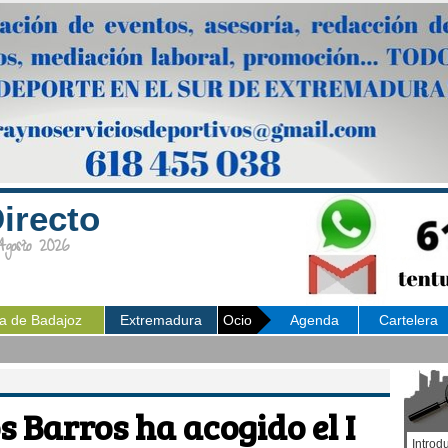
irecto
osto 2026
ia de Badajoz
Extremadura
Ocio
Agenda
Cartelera
s Barros ha acogido el I
Introd