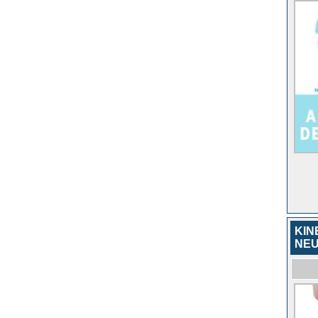
KIN
NE