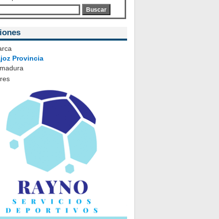
Buscar
iones
rca
joz Provincia
emadura
ares