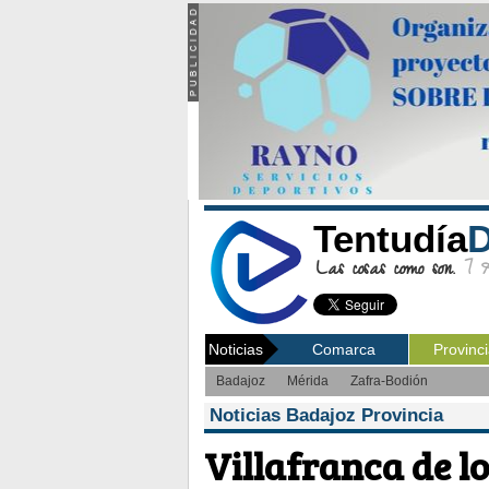
Tentudía
D
Las cosas como son.
7 Ag
Noticias
Comarca
Provinc
Badajoz
Mérida
Zafra-Bodión
Noticias Badajoz Provincia
Villafranca de lo