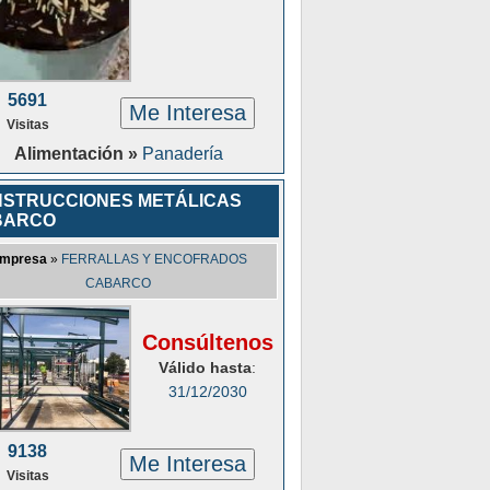
5691
Me Interesa
Visitas
Alimentación »
Panadería
STRUCCIONES METÁLICAS
BARCO
mpresa
»
FERRALLAS Y ENCOFRADOS
CABARCO
Consúltenos
Válido hasta
:
31/12/2030
9138
Me Interesa
Visitas