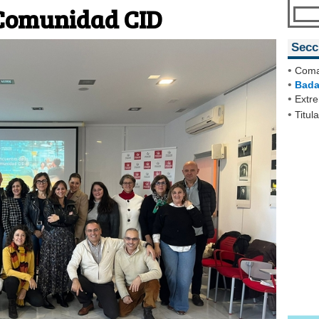
 Comunidad CID
Secc
•
Coma
•
Bada
•
Extr
•
Titul