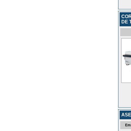
COR
DE 
ASE
Em