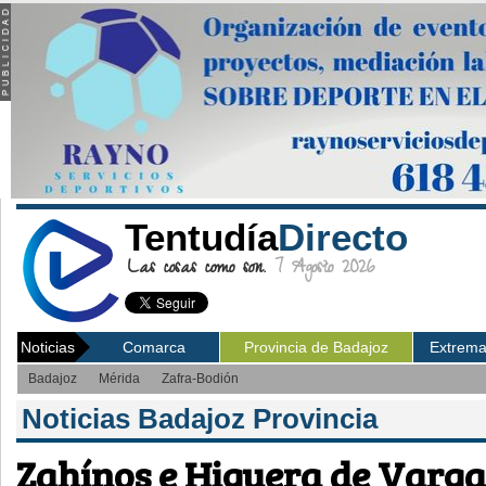
Tentudía
Directo
Las cosas como son.
7 Agosto 2026
Noticias
Comarca
Provincia de Badajoz
Extrem
Badajoz
Mérida
Zafra-Bodión
Noticias Badajoz Provincia
Zahínos e Higuera de Varga