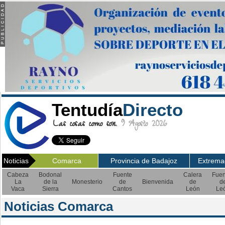
Tentudía
Directo
Las cosas como son.
9 Agosto 2026
Noticias
Comarca
Provincia de Badajoz
Extrema
Cabeza
Bodonal
Fuente
Calera
Fuen
La
de la
Monesterio
de
Bienvenida
de
d
Vaca
Sierra
Cantos
León
Le
Noticias Comarca