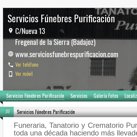
Servicios Fúnebres Purificación
C/Nueva 13
Fregenal de la Sierra (Badajoz)
www.serviciosfunebrespurificacion.com
Ver teléfono
Ver móvil
Servicios Fúnebres Purificación
Servicios
Galería Fotos
Locali
Servicios Fúnebres Purificación
Funeraria, Tanatorio y Crematorio Pur
toda una década haciendo más llevade