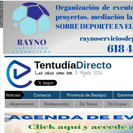
Tentudía
Directo
Las cosas como son.
8 Agosto 2026
Noticias
Comarca
Provincia de Badajoz
Extrem
Alojamientos
Restaurantes
De Tapas
De Copas