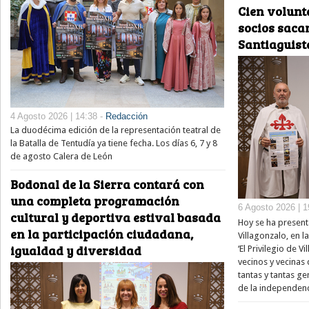
Cien volunt
socios saca
Santiaguist
4 Agosto 2026 | 14:38 -
Redacción
La duodécima edición de la representación teatral de
la Batalla de Tentudía ya tiene fecha. Los días 6, 7 y 8
de agosto Calera de León
Bodonal de la Sierra contará con
una completa programación
6 Agosto 2026 | 1
cultural y deportiva estival basada
Hoy se ha present
en la participación ciudadana,
Villagonzalo, en l
igualdad y diversidad
‘El Privilegio de V
vecinos y vecinas
tantas y tantas 
de la independenc