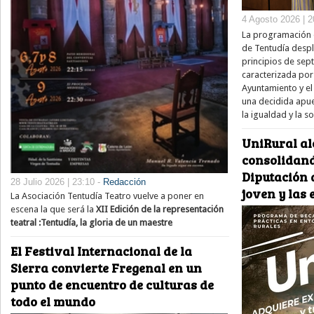
4 Agosto 2026 | 2
La programación e
de Tentudía despl
principios de sep
caracterizada por
Ayuntamiento y el 
una decidida apue
la igualdad y la s
UniRural al
consolidand
Diputación d
28 Julio 2026 | 23:10 -
Redacción
joven y las
La Asociación Tentudía Teatro vuelve a poner en
escena la que será la
XII Edición de la representación
teatral :Tentudía, la gloria de un maestre
El Festival Internacional de la
Sierra convierte Fregenal en un
punto de encuentro de culturas de
todo el mundo