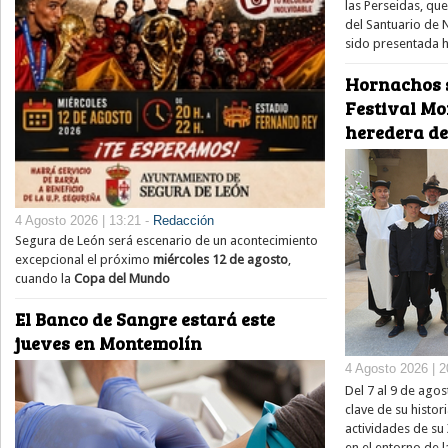
las Perseidas, qu
del Santuario de 
sido presentada h
Hornachos s
Festival Mo
heredera de
4 Agosto 2026 | 13:21 -
Redacción
Segura de León será escenario de un acontecimiento
excepcional el próximo
miércoles 12 de agosto
,
cuando la
Copa del Mundo
El Banco de Sangre estará este
jueves en Montemolín
4 Agosto 2026 | 2
Del 7 al 9 de ago
clave de su histor
actividades de su
en el entorno de l