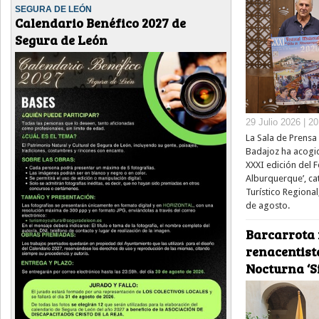
SEGURA DE LEÓN
Calendario Benéfico 2027 de
Segura de León
29 Julio 2026 | 2
La Sala de Prensa 
Badajoz ha acogid
XXXI edición del Fe
Alburquerque’, ca
Turístico Regional
de agosto.
Barcarrota 
renacentista
Nocturna ‘Si