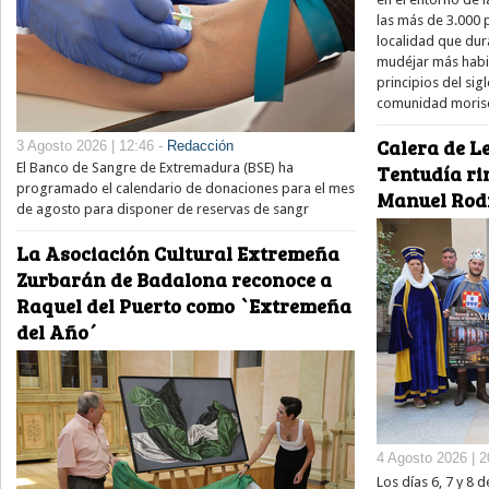
las más de 3.000
localidad que dur
mudéjar más habit
principios del si
comunidad moris
Calera de Le
3 Agosto 2026 | 12:46 -
Redacción
El Banco de Sangre de Extremadura (BSE) ha
Tentudía ri
programado el calendario de donaciones para el mes
Manuel Rod
de agosto para disponer de reservas de sangr
La Asociación Cultural Extremeña
Zurbarán de Badalona reconoce a
Raquel del Puerto como `Extremeña
del Año´
4 Agosto 2026 | 2
Los días 6, 7 y 8