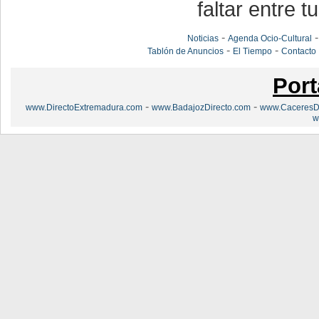
faltar entre t
-
Noticias
Agenda Ocio-Cultural
-
-
Tablón de Anuncios
El Tiempo
Contacto
Port
-
-
www.DirectoExtremadura.com
www.BadajozDirecto.com
www.CaceresDi
w