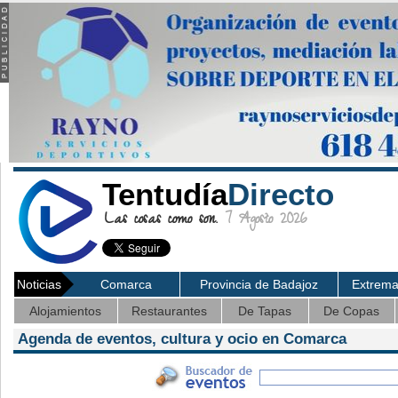
Tentudía
Directo
Las cosas como son.
7 Agosto 2026
Noticias
Comarca
Provincia de Badajoz
Extrem
Alojamientos
Restaurantes
De Tapas
De Copas
Agenda de eventos, cultura y ocio en Comarca