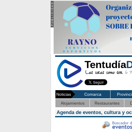
Tentudía
D
Las cosas como son.
6 Ag
Noticias
Comarca
Provinc
Alojamientos
Restaurantes
D
Agenda de eventos, cultura y o