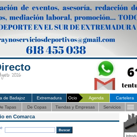
irecto
osto 2026
ia de Badajoz
Extremadura
Ocio
Agenda
Cartelera
e Tapas
De Copas
Tiendas y Empresas
Servicios
cio en Comarca
Introd