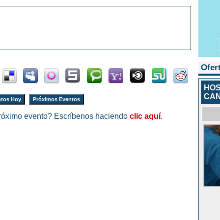
Ofer
HOS
CAN
tos Hoy
Próximos Eventos
róximo evento? Escríbenos haciendo
clic aquí
.