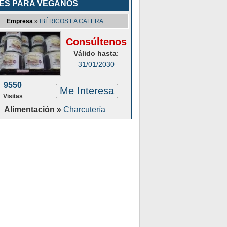
ÉS PARA VEGANOS
Empresa
»
IBÉRICOS LA CALERA
Consúltenos
Válido hasta
:
31/01/2030
9550
Me Interesa
Visitas
Alimentación »
Charcutería