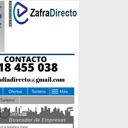
Ofertas
Sorteos
Más
Turismo
uzca palabra clave: