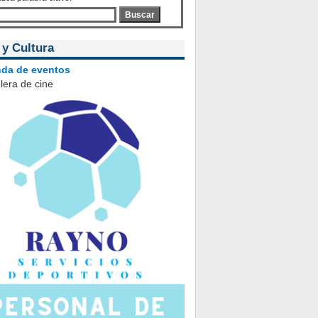
Buscar
 y Cultura
da de eventos
lera de cine