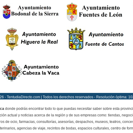
26 - TentudiaDirecto.com | Todos los derechos reservados - Resolución óptima: 10
ca
donde podrás encontrar todo lo que puedas necesitar saber sobre esta provinc
ción actual y noticias acerca de la región y de sus empresas como: tiendas, negoci
ros de ocio, farmacias, consultorías, asesorías, despachos, museos, teatros, conces
terinarios, agencias de viaje, recintos de bodas, espacios culturales, centro de for