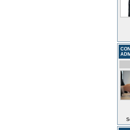
CON
ADM
S