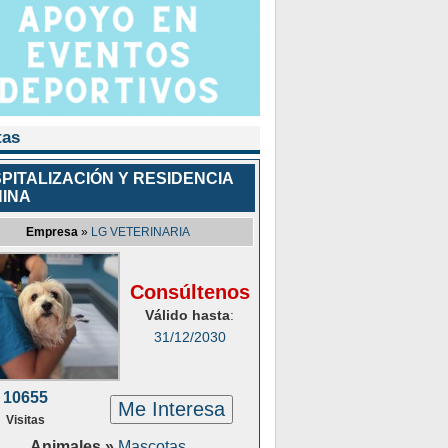
tas
PITALIZACIÓN Y RESIDENCIA
INA
Empresa
»
LG VETERINARIA
Consúltenos
Válido hasta
:
31/12/2030
10655
Me Interesa
Visitas
Animales »
Mascotas